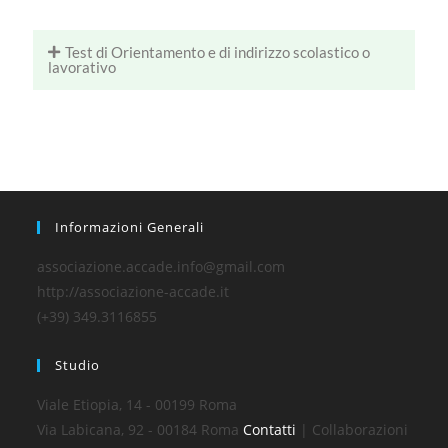
Test di Orientamento e di indirizzo scolastico o
lavorativo
Informazioni Generali
associazione.accade.info@gmail.com
http://associazione-accade.it
(+39) 349.3116855
Studio
Viale Etiopia, 14 - 00199 Roma
Via Labicana, 92 - 00184 Roma
Contatti
| Collaborazioni